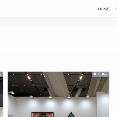
HOME
ir
Art Fair