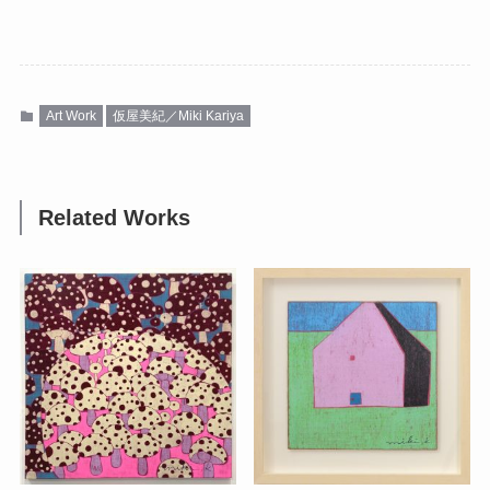
Art Work
仮屋美紀／Miki Kariya
Related Works