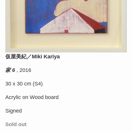
仮屋美紀／Miki Kariya
家 6
, 2016
30 x 30 cm (S4)
Acrylic on Wood board
Signed
Sold out